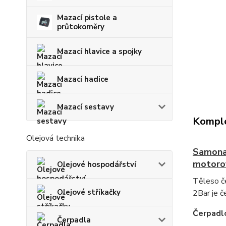
Mazací pistole a
průtokoměry
Mazací hlavice a spojky
Mazací hadice
Mazací sestavy
Komple
Olejová technika
Samonas
motorov
Olejové hospodářství
Těleso če
Olejové stříkačky
2Bar je č
Čerpadlo
Čerpadla