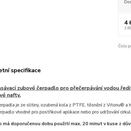
Dos
4 
3 8
Číslo p
tní specifikace
ávací zubové čerpadlo pro přečerpávání vodou ředite
é nafty.
rpadla je ze slitiny, ozubená kola z PTFE, těsnění z Vitonu® a h
erpadlo vhodné pro postřikové aplikace nebo pro udržování cirku
 má doporučenou dobu použití max. 20 minut v kuse z dů