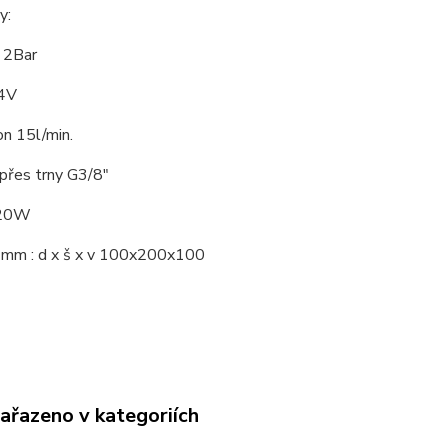
y:
k 2Bar
24V
n 15l/min.
 přes trny G3/8"
120W
mm : d x š x v 100x200x100
zařazeno v kategoriích