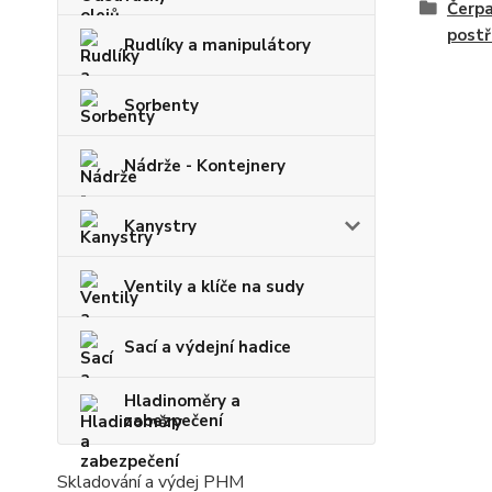
Čerpa
postř
Rudlíky a manipulátory
Sorbenty
Nádrže - Kontejnery
Kanystry
Ventily a klíče na sudy
Sací a výdejní hadice
Hladinoměry a
zabezpečení
Skladování a výdej PHM