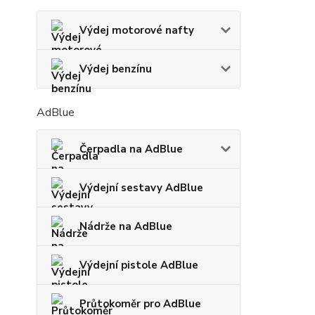
Výdej motorové nafty
Výdej benzínu
AdBlue
Čerpadla na AdBlue
Výdejní sestavy AdBlue
Nádrže na AdBlue
Výdejní pistole AdBlue
Průtokoměr pro AdBlue