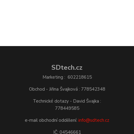
SDtech.cz
Marketing : 602218615
Obchod - Jiřina Švajková : 778542348
Technické dotazy - David Švajka :
778449585
e-mail obchodní oddělení:
info@sdtech.cz
IČ: 04546661