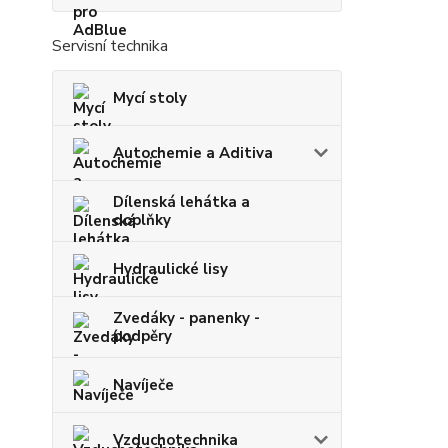
Servisní technika
Mycí stoly
Autochemie a Aditiva
Dílenská lehátka a
doplňky
Hydraulické lisy
Zvedáky - panenky -
podpěry
Navíječe
Vzduchotechnika