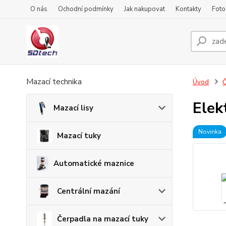
O nás
Ochodní podmínky
Jak nakupovat
Kontakty
Foto
Mazací technika
Úvod
Č
Elek
Mazací lisy
Novinka
Mazací tuky
Automatické maznice
Centrální mazání
Čerpadla na mazací tuky