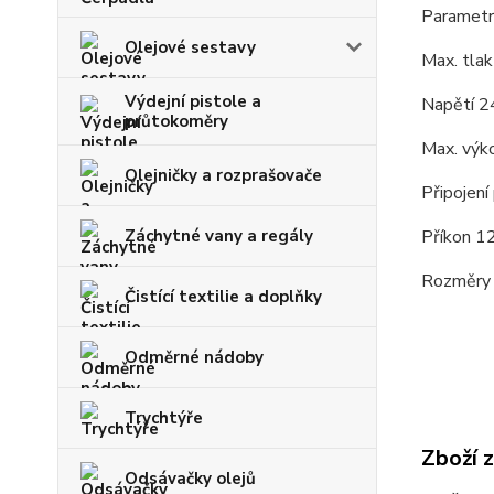
Parametr
Olejové sestavy
Max. tla
Výdejní pistole a
Napětí 
průtokoměry
Max. výko
Olejničky a rozprašovače
Připojení
Záchytné vany a regály
Příkon 
Rozměry 
Čistící textilie a doplňky
Odměrné nádoby
Trychtýře
Zboží 
Odsávačky olejů