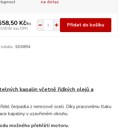
tupnost
na dotaz
658,50 Kč
/
ks
Přidat do košíku
50,00 Kč
bez DPH
roduktu:
SD0894
lných kapalin včetně řídkých olejů a
řídel čerpadla z nerezové oceli. Díky pracovnímu tlaku
lace kapaliny v uzavřeném okruhu.
vodu možného přehřátí motoru.