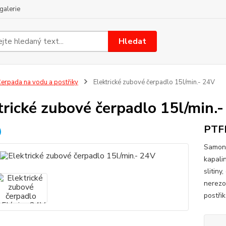
galerie
Hledat
erpada na vodu a postřiky
Elektrické zubové čerpadlo 15l/min.- 24V
trické zubové čerpadlo 15l/min.
PTFE
Samona
kapali
slitiny
nerezo
postři