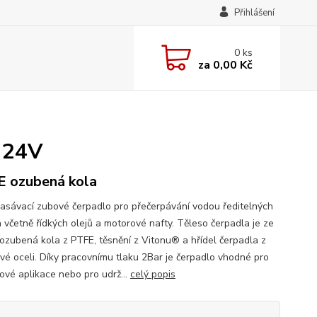
Přihlášení
0
ks
za
0,00 Kč
- 24V
 ozubená kola
sávací zubové čerpadlo pro přečerpávání vodou ředitelných
n včetně řídkých olejů a motorové nafty. Těleso čerpadla je ze
, ozubená kola z PTFE, těsnění z Vitonu® a hřídel čerpadla z
vé oceli. Díky pracovnímu tlaku 2Bar je čerpadlo vhodné pro
kové aplikace nebo pro udrž...
celý popis