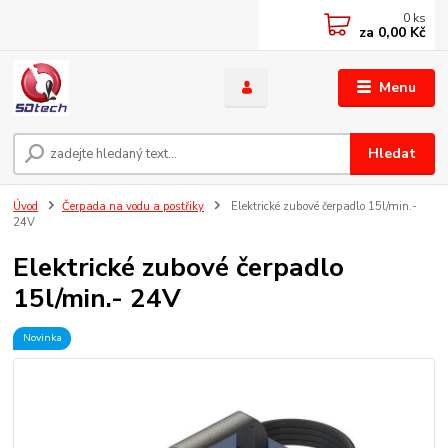
0
ks
za
0,00 Kč
Menu
Hledat
Úvod
Čerpada na vodu a postřiky
Elektrické zubové čerpadlo 15l/min.-
24V
Elektrické zubové čerpadlo
15l/min.- 24V
Novinka