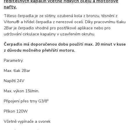
ředitelných kapalin včetně řídkých olejů a motorové
nafty.
Těleso čerpadla je ze slitiny, ozubená kola z bronzu, těsnění z
Vitonu® a hřídel čerpadla z nerezové oceli. Díky pracovnímu tlaku
2Bar je čerpadlo vhodné pro postřikové aplikace nebo pro
udržování cirkulace kapaliny v uzavřeném okruhu.
Čerpadlo má doporučenou dobu použití max. 20 minut v kuse
z důvodu možného přehřátí motoru.
Parametry:
Max. tlak 2Bar
Napětí 24V
Max. výkon 15l/min.
Připojení přes trny G3/8"
Příkon 120W
Včetně vypínače a svorek