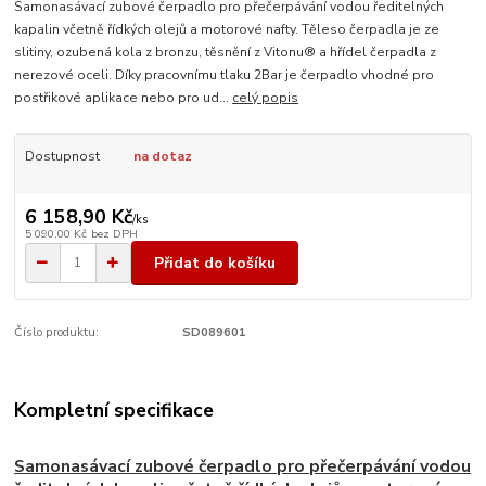
Samonasávací zubové čerpadlo pro přečerpávání vodou ředitelných
kapalin včetně řídkých olejů a motorové nafty. Těleso čerpadla je ze
slitiny, ozubená kola z bronzu, těsnění z Vitonu® a hřídel čerpadla z
nerezové oceli. Díky pracovnímu tlaku 2Bar je čerpadlo vhodné pro
postřikové aplikace nebo pro ud...
celý popis
Dostupnost
na dotaz
6 158,90 Kč
/
ks
5 090,00 Kč
bez DPH
Přidat do košíku
Číslo produktu:
SD089601
Kompletní specifikace
Samonasávací zubové čerpadlo pro přečerpávání vodou