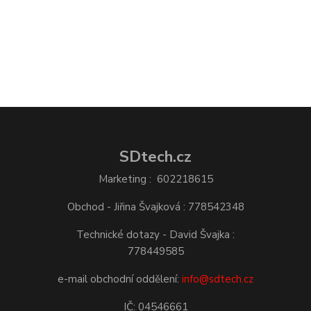
SDtech.cz
Marketing : 602218615
Obchod - Jiřina Švajková : 778542348
Technické dotazy - David Švajka :
778449585
e-mail obchodní oddělení:
info@sdtech.cz
IČ: 04546661