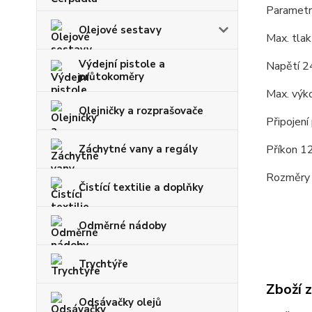
Parametr
Olejové sestavy
Max. tla
Výdejní pistole a
Napětí 
průtokoměry
Max. výko
Olejničky a rozprašovače
Připojení
Záchytné vany a regály
Příkon 
Rozměry 
Čistící textilie a doplňky
Odměrné nádoby
Trychtýře
Zboží 
Odsávačky olejů