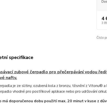
Dos
4 
3 8
Číslo p
tní specifikace
ávací zubové čerpadlo pro přečerpávání vodou ředite
é nafty.
rpadla je ze slitiny, ozubená kola z bronzu, těsnění z Vitonu® a 
erpadlo vhodné pro postřikové aplikace nebo pro udržování cirku
 má doporučenou dobu použití max. 20 minut v kuse z dů