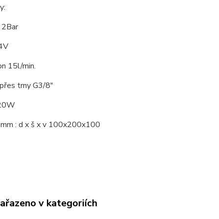
y:
k 2Bar
24V
n 15l/min.
 přes trny G3/8"
120W
mm : d x š x v 100x200x100
zařazeno v kategoriích