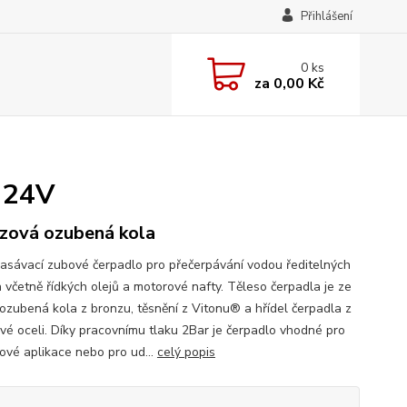
Přihlášení
0
ks
za
0,00 Kč
- 24V
zová ozubená kola
sávací zubové čerpadlo pro přečerpávání vodou ředitelných
n včetně řídkých olejů a motorové nafty. Těleso čerpadla je ze
, ozubená kola z bronzu, těsnění z Vitonu® a hřídel čerpadla z
vé oceli. Díky pracovnímu tlaku 2Bar je čerpadlo vhodné pro
kové aplikace nebo pro ud...
celý popis