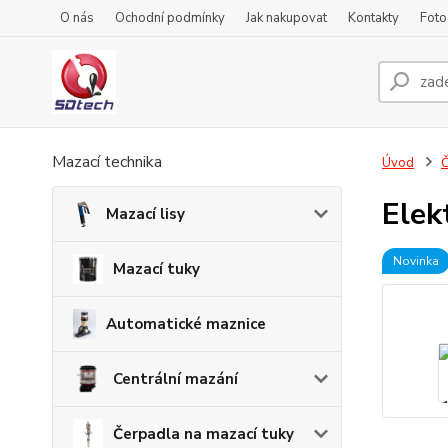
O nás
Ochodní podmínky
Jak nakupovat
Kontakty
Foto
Mazací technika
Úvod
Č
Elek
Mazací lisy
Novinka
Mazací tuky
Automatické maznice
Centrální mazání
Čerpadla na mazací tuky