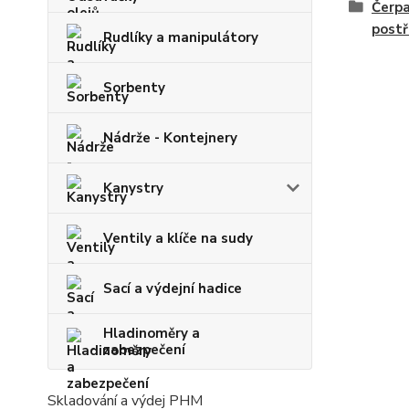
Čerpa
postř
Rudlíky a manipulátory
Sorbenty
Nádrže - Kontejnery
Kanystry
Ventily a klíče na sudy
Sací a výdejní hadice
Hladinoměry a
zabezpečení
Skladování a výdej PHM