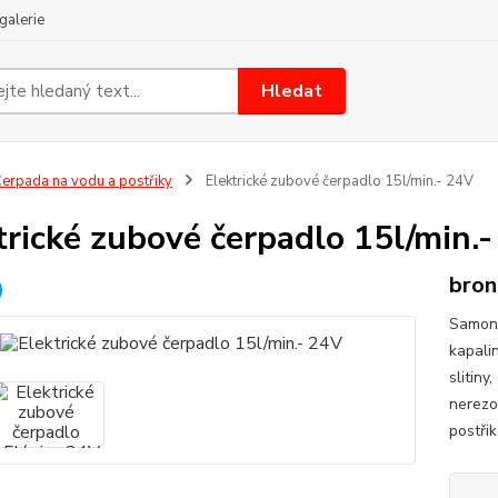
galerie
Hledat
erpada na vodu a postřiky
Elektrické zubové čerpadlo 15l/min.- 24V
trické zubové čerpadlo 15l/min.
bron
Samona
kapali
slitiny
nerezo
postři