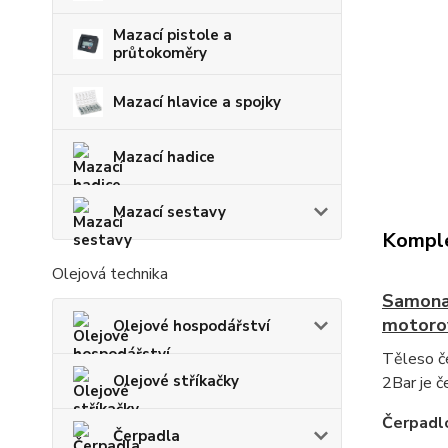
Mazací pistole a
průtokoměry
Mazací hlavice a spojky
Mazací hadice
Mazací sestavy
Komple
Olejová technika
Samonas
motorov
Olejové hospodářství
Těleso če
Olejové stříkačky
2Bar je č
Čerpadlo
Čerpadla