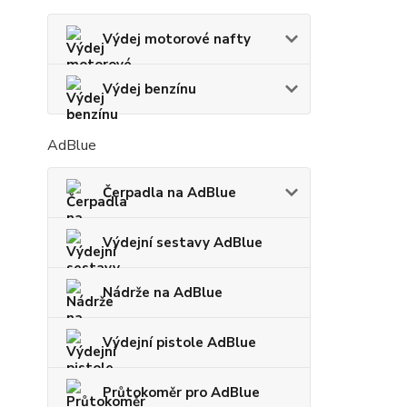
Výdej motorové nafty
Výdej benzínu
AdBlue
Čerpadla na AdBlue
Výdejní sestavy AdBlue
Nádrže na AdBlue
Výdejní pistole AdBlue
Průtokoměr pro AdBlue