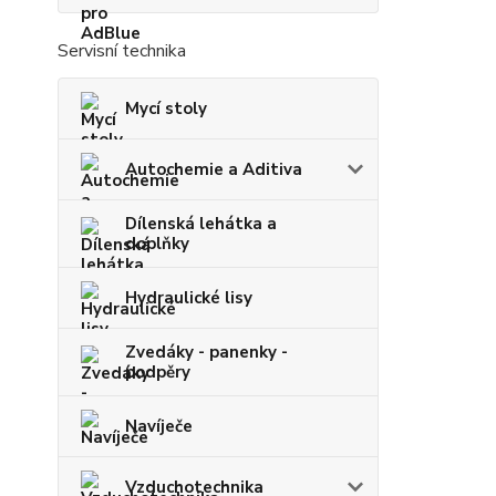
Servisní technika
Mycí stoly
Autochemie a Aditiva
Dílenská lehátka a
doplňky
Hydraulické lisy
Zvedáky - panenky -
podpěry
Navíječe
Vzduchotechnika