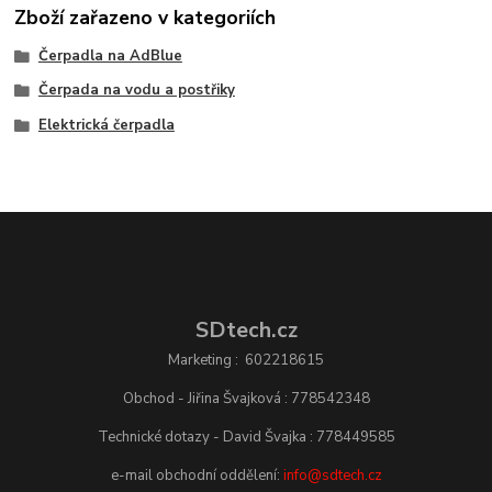
Zboží zařazeno v kategoriích
Čerpadla na AdBlue
Čerpada na vodu a postřiky
Elektrická čerpadla
SDtech.cz
Marketing : 602218615
Obchod - Jiřina Švajková : 778542348
Technické dotazy - David Švajka : 778449585
e-mail obchodní oddělení:
info@sdtech.cz