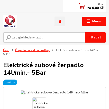
0
ks
za
0,00 Kč
Menu
Hledat
Úvod
Čerpada na vodu a postřiky
Elektrické zubové čerpadlo 14l/min.-
5Bar
Elektrické zubové čerpadlo
14l/min.- 5Bar
Novinka