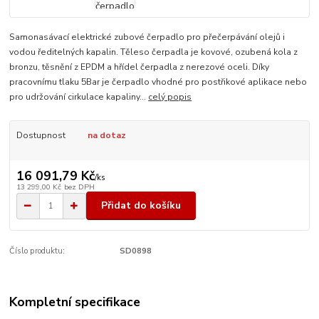
Samonasávací elektrické zubové čerpadlo pro přečerpávání olejů i
vodou ředitelných kapalin. Těleso čerpadla je kovové, ozubená kola z
bronzu, těsnění z EPDM a hřídel čerpadla z nerezové oceli. Díky
pracovnímu tlaku 5Bar je čerpadlo vhodné pro postřikové aplikace nebo
pro udržování cirkulace kapaliny...
celý popis
Dostupnost
na dotaz
16 091,79 Kč
/
ks
13 299,00 Kč
bez DPH
Přidat do košíku
Číslo produktu:
SD0898
Kompletní specifikace