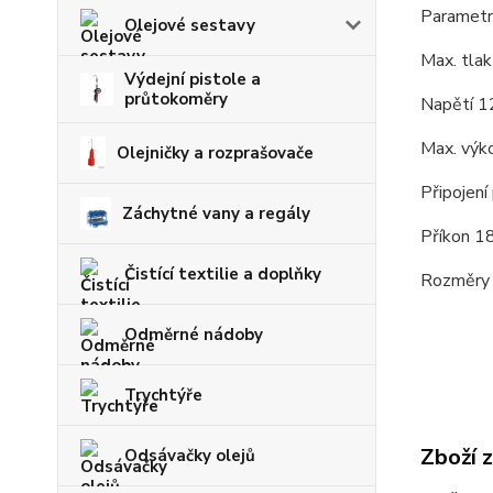
Parametr
Olejové sestavy
Max. tla
Výdejní pistole a
průtokoměry
Napětí 
Max. výko
Olejničky a rozprašovače
Připojení
Záchytné vany a regály
Příkon 
Čistící textilie a doplňky
Rozměry 
Odměrné nádoby
Trychtýře
Zboží 
Odsávačky olejů