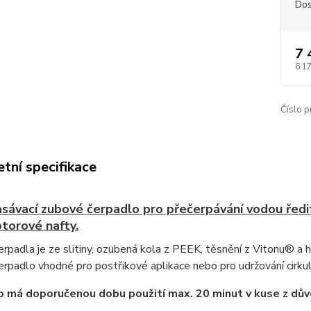
Dos
7 
6 1
Číslo p
tní specifikace
ávací zubové čerpadlo pro přečerpávání vodou ředite
torové nafty.
rpadla je ze slitiny, ozubená kola z PEEK, těsnění z Vitonu® a h
čerpadlo vhodné pro postřikové aplikace nebo pro udržování cirku
 má doporučenou dobu použití max. 20 minut v kuse z dů