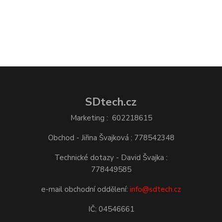
SDtech.cz
Marketing : 602218615
Obchod - Jiřina Švajková : 778542348
Technické dotazy - David Švajka :
778449585
e-mail obchodní oddělení:
info@sdtech.cz
IČ: 04546661