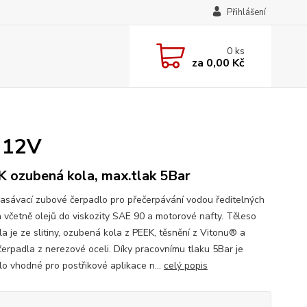
Přihlášení
0
ks
za
0,00 Kč
- 12V
 ozubená kola, max.tlak 5Bar
sávací zubové čerpadlo pro přečerpávání vodou ředitelných
n včetně olejů do viskozity SAE 90 a motorové nafty. Těleso
a je ze slitiny, ozubená kola z PEEK, těsnění z Vitonu® a
 čerpadla z nerezové oceli. Díky pracovnímu tlaku 5Bar je
lo vhodné pro postřikové aplikace n...
celý popis