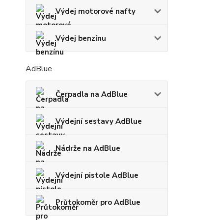
Výdej motorové nafty
Výdej benzínu
AdBlue
Čerpadla na AdBlue
Výdejní sestavy AdBlue
Nádrže na AdBlue
Výdejní pistole AdBlue
Průtokoměr pro AdBlue