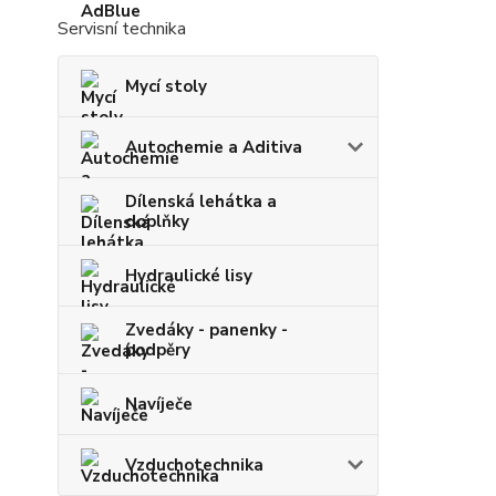
Servisní technika
Mycí stoly
Autochemie a Aditiva
Dílenská lehátka a
doplňky
Hydraulické lisy
Zvedáky - panenky -
podpěry
Navíječe
Vzduchotechnika