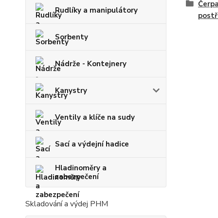
Čerpa
Rudlíky a manipulátory
postř
Sorbenty
Nádrže - Kontejnery
Kanystry
Ventily a klíče na sudy
Sací a výdejní hadice
Hladinoměry a
zabezpečení
Skladování a výdej PHM