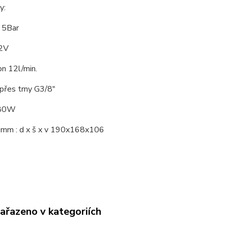
y:
k 5Bar
12V
n 12l/min.
 přes trny G3/8"
180W
mm : d x š x v 190x168x106
zařazeno v kategoriích