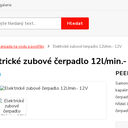
galerie
Hledat
erpada na vodu a postřiky
Elektrické zubové čerpadlo 12l/min.- 12V
trické zubové čerpadlo 12l/min.
PEEK
Samona
kapali
čerpadl
hřídel
čerpad