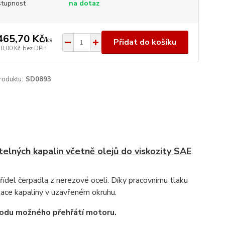
tupnost
na dotaz
465,70 Kč
/
ks
Přidat do košíku
70,00 Kč
bez DPH
roduktu:
SD0893
lných kapalin včetně olejů do viskozity SAE
řídel čerpadla z nerezové oceli. Díky pracovnímu tlaku
lace kapaliny v uzavřeném okruhu.
vodu možného přehřátí motoru.