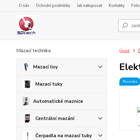
O nás
Ochodní podmínky
Jak nakupovat
Kontakty
Foto
Mazací technika
Úvod
Č
Elek
Mazací lisy
Novinka
Mazací tuky
Automatické maznice
Centrální mazání
Čerpadla na mazací tuky