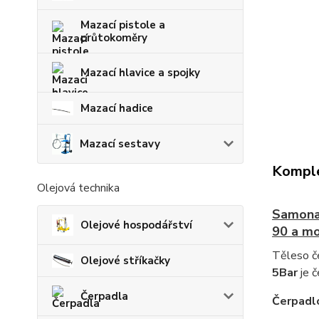
Mazací pistole a
průtokoměry
Mazací hlavice a spojky
Mazací hadice
Mazací sestavy
Komple
Olejová technika
Samonas
Olejové hospodářství
90 a mo
Těleso če
Olejové stříkačky
5Bar
je 
Čerpadla
Čerpadlo