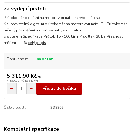
za výdejní pistoli
Průtokoměr digitální na motorovou naftu za výdejní pistoli.
Kalibrovatelný digitální průtokoměr na motorovou naftu G1"Průtokoměr
určený pro měření motorové nafty s digitálním
displejem.Specifikace:Průtok: 15 - 100 l/minMax. tlak: 28 barPřesnost
měření +- 1%
celý popis
Dostupnost
na dotaz
5 311,90 Kč
/
ks
4 390,00 Kč
bez DPH
Přidat do košíku
Číslo produktu:
SD9905
Kompletní specifikace