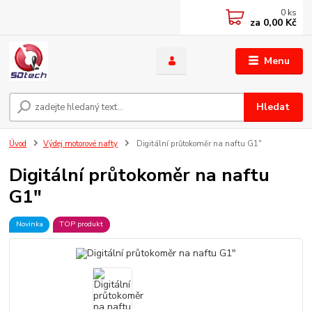
0
ks
za
0,00 Kč
Menu
Hledat
Úvod
Výdej motorové nafty
Digitální průtokoměr na naftu G1"
Digitální průtokoměr na naftu
G1"
Novinka
TOP produkt