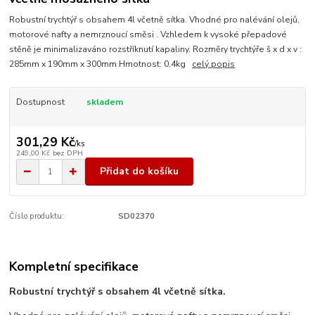
Robustní trychtýř s obsahem 4l včetně sítka. Vhodné pro nalévání olejů,
motorové nafty a nemrznoucí směsi . Vzhledem k vysoké přepadové
stěně je minimalizaváno rozstříknutí kapaliny. Rozměry trychtýře š x d x v :
285mm x 190mm x 300mm Hmotnost: 0,4kg
celý popis
Dostupnost
skladem
301,29 Kč
/
ks
249,00 Kč
bez DPH
Přidat do košíku
Číslo produktu:
SD02370
Kompletní specifikace
Robustní trychtýř s obsahem 4l včetně sítka.