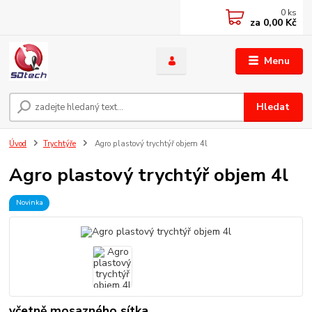
0
ks
za
0,00 Kč
Menu
Hledat
Úvod
Trychtýře
Agro plastový trychtýř objem 4l
Agro plastový trychtýř objem 4l
Novinka
včetně mosazného sítka